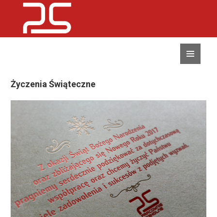
MENU
I
WIDGETY
Życzenia Świąteczne