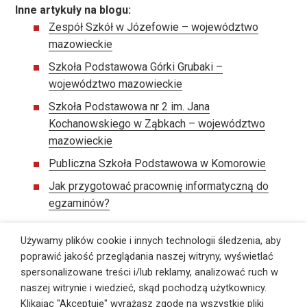
Inne artykuły na blogu:
Zespół Szkół w Józefowie – województwo
mazowieckie
Szkoła Podstawowa Górki Grubaki –
województwo mazowieckie
Szkoła Podstawowa nr 2 im. Jana
Kochanowskiego w Ząbkach – województwo
mazowieckie
Publiczna Szkoła Podstawowa w Komorowie
Jak przygotować pracownię informatyczną do
egzaminów?
Używamy plików cookie i innych technologii śledzenia, aby
poprawić jakość przeglądania naszej witryny, wyświetlać
spersonalizowane treści i/lub reklamy, analizować ruch w
©
PS Pracownie Szkolne
, Wszelkie prawa zastrzeżone,
Webmaster:
ITB Vega
naszej witrynie i wiedzieć, skąd pochodzą użytkownicy.
Pliki cookies
,
RODO
,
Regulamin
,
Polityka Prywatności
Klikając "Akceptuję" wyrażasz zgodę na wszystkie pliki