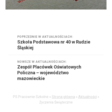
Nawigacja
POPRZEDNIE W AKTUALNOŚCIACH:
wpisu
Szkoła Podstawowa nr 40 w Rudzie
Poprzednie
Śląskiej
w
aktualnościach:
NOWSZE W AKTUALNOŚCIACH:
Zespół Placówek Oświatowych
Nowsze
Policzna – województwo
w
mazowieckie
aktualnościach:
PS Pracownie Szkolne »
Strona główna
»
Aktualności
»
Życzenia Świąteczne