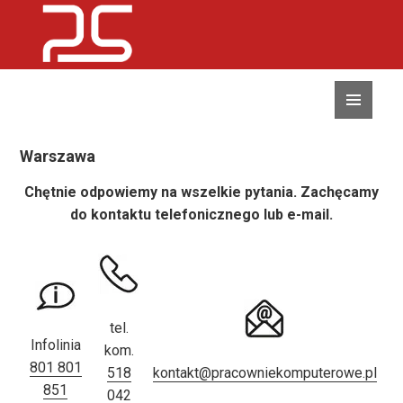
MENU
I
WIDGETY
Warszawa
Chętnie odpowiemy na wszelkie pytania. Zachęcamy
do kontaktu telefonicznego lub e-mail.
tel.
Infolinia
kom.
801 801
518
kontakt@pracowniekomputerowe.pl
851
042