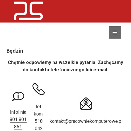
MENU
I
WIDGETY
Będzin
Chętnie odpowiemy na wszelkie pytania. Zachęcamy
do kontaktu telefonicznego lub e-mail.
tel.
Infolinia
kom.
801 801
518
kontakt@pracowniekomputerowe.pl
851
042