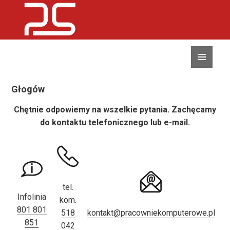
MENU
I
WIDGETY
Głogów
Chętnie odpowiemy na wszelkie pytania. Zachęcamy
do kontaktu telefonicznego lub e-mail.
tel.
Infolinia
kom.
801 801
518
kontakt@pracowniekomputerowe.pl
851
042