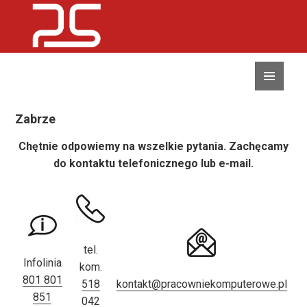
MENU
I
WIDGETY
Zabrze
Chętnie odpowiemy na wszelkie pytania. Zachęcamy
do kontaktu telefonicznego lub e-mail.
tel.
Infolinia
kom.
801 801
518
kontakt@pracowniekomputerowe.pl
851
042