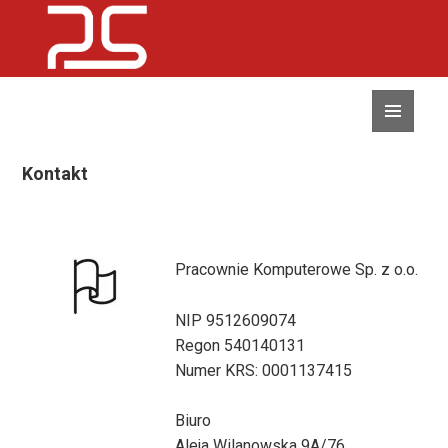
MENU
I
WIDGETY
Kontakt
Pracownie Komputerowe Sp. z o.o.
NIP 9512609074
Regon 540140131
Numer KRS: 0001137415
Biuro
Aleja Wilanowska 9A/76,