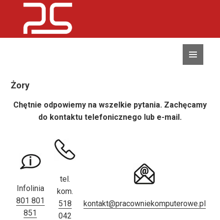
MENU
I
WIDGETY
Żory
Chętnie odpowiemy na wszelkie pytania. Zachęcamy
do kontaktu telefonicznego lub e-mail.
tel.
Infolinia
kom.
801 801
518
kontakt@pracowniekomputerowe.pl
851
042