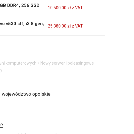
8 GB DDR4, 256 SSD
10 500,00
zł
z VAT
o v530 sff, i3 8 gen,
25 380,00
zł
z VAT
wni komputerowych
»
Nowy serwer i poleasingowe
ry
– województwo opolskie
ie