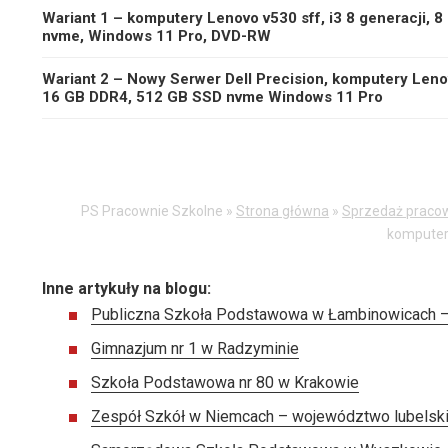
Wariant 1 – komputery Lenovo v530 sff, i3 8 generacji, 
nvme, Windows 11 Pro, DVD-RW
Wariant 2 – Nowy Serwer Dell Precision, komputery Lenov
16 GB DDR4, 512 GB SSD nvme Windows 11 Pro
PS Pracownie Szkolne »
Strona główna
»
Sprzedaż praco
kompute
Inne artykuły na blogu:
Publiczna Szkoła Podstawowa w Łambinowicach 
Gimnazjum nr 1 w Radzyminie
Szkoła Podstawowa nr 80 w Krakowie
Zespół Szkół w Niemcach – województwo lubelsk