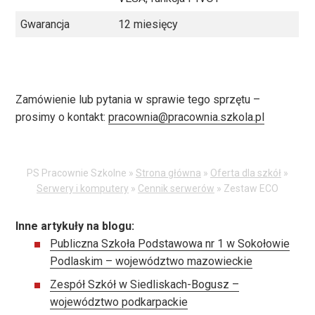
Gwarancja
12 miesięcy
Zamówienie lub pytania w sprawie tego sprzętu –
prosimy o kontakt:
pracownia@pracownia.szkola.pl
PS Pracownie Szkolne »
Strona główna
»
Oferta dla szkół
»
Serwery i komputery
»
Cennik serwerów
»
Zestaw ECO
Inne artykuły na blogu:
Publiczna Szkoła Podstawowa nr 1 w Sokołowie
Podlaskim – województwo mazowieckie
Zespół Szkół w Siedliskach-Bogusz –
województwo podkarpackie