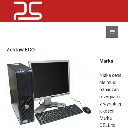
MENU
I
WIDGETY
Zestaw ECO
Marka
Niska cena
nie musi
oznaczać
rezygnacji
z wysokiej
jakości!
Marka
DELL to