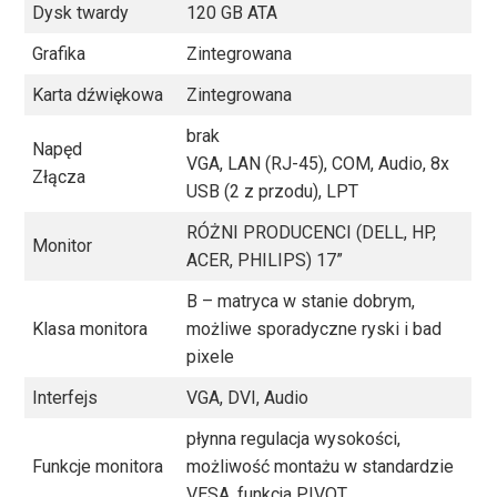
Dysk twardy
120 GB ATA
Grafika
Zintegrowana
Karta dźwiękowa
Zintegrowana
brak
Napęd
VGA, LAN (RJ-45), COM, Audio, 8x
Złącza
USB (2 z przodu), LPT
RÓŻNI PRODUCENCI (DELL, HP,
Monitor
ACER, PHILIPS) 17”
B – matryca w stanie dobrym,
Klasa monitora
możliwe sporadyczne ryski i bad
pixele
Interfejs
VGA, DVI, Audio
płynna regulacja wysokości,
Funkcje monitora
możliwość montażu w standardzie
VESA, funkcja PIVOT