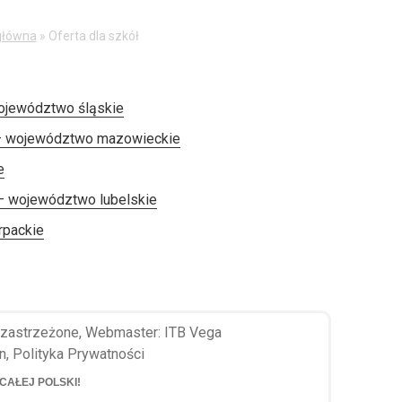
główna
»
Oferta dla szkół
ojewództwo śląskie
 – województwo mazowieckie
e
– województwo lubelskie
rpackie
 zastrzeżone, Webmaster:
ITB Vega
n
,
Polityka Prywatności
CAŁEJ POLSKI!