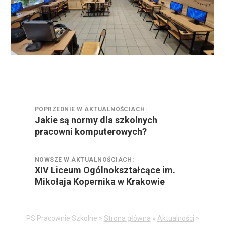
Nawigacja
POPRZEDNIE W AKTUALNOŚCIACH:
wpisu
Jakie są normy dla szkolnych
Poprzednie
pracowni komputerowych?
w
aktualnościach:
NOWSZE W AKTUALNOŚCIACH:
XIV Liceum Ogólnokształcące im.
Nowsze
Mikołaja Kopernika w Krakowie
w
aktualnościach:
PS Pracownie Szkolne »
Strona główna
»
Aktualności
»