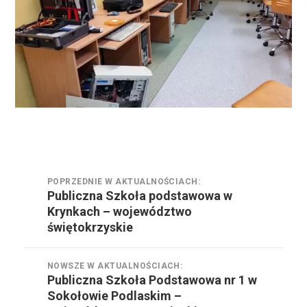
Nawigacja
POPRZEDNIE W AKTUALNOŚCIACH:
wpisu
Publiczna Szkoła podstawowa w
Poprzednie
Krynkach – województwo
w
świętokrzyskie
aktualnościach:
NOWSZE W AKTUALNOŚCIACH:
Publiczna Szkoła Podstawowa nr 1 w
Nowsze
Sokołowie Podlaskim –
w