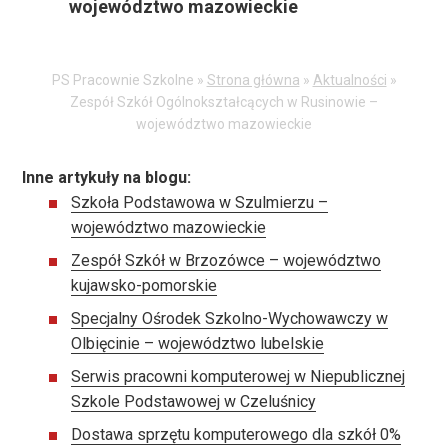
województwo mazowieckie
aktualnościach:
PS Pracownie Szkolne »
Strona główna
»
Aktualności
»
Zespół Szkół Ogólnokształcących w Rusinowie –
województwo mazowieckie
Inne artykuły na blogu:
Szkoła Podstawowa w Szulmierzu –
województwo mazowieckie
Zespół Szkół w Brzozówce – województwo
kujawsko-pomorskie
Specjalny Ośrodek Szkolno-Wychowawczy w
Olbięcinie – województwo lubelskie
Serwis pracowni komputerowej w Niepublicznej
Szkole Podstawowej w Czeluśnicy
Dostawa sprzętu komputerowego dla szkół 0%