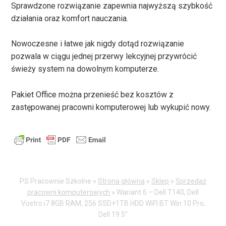
Sprawdzone rozwiązanie zapewnia najwyższą szybkość
działania oraz komfort nauczania.
Nowoczesne i łatwe jak nigdy dotąd rozwiązanie
pozwala w ciągu jednej przerwy lekcyjnej przywrócić
świeży system na dowolnym komputerze.
Pakiet Office można przenieść bez kosztów z
zastępowanej pracowni komputerowej lub wykupić nowy.
PS Pracownie Szkolne »
Strona główna
»
Sklep
»
Sprzedaż
pracowni komputerowych
»
Wariant 6 – Dell T140, Dell
Vostro i7 8GB RAM, 256 SSD+1TB HDD WiFI BT Win 10 Pro,
Dell 19.5”