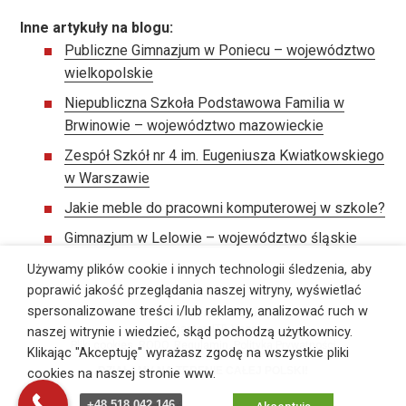
Inne artykuły na blogu:
Publiczne Gimnazjum w Poniecu – województwo
wielkopolskie
Niepubliczna Szkoła Podstawowa Familia w
Brwinowie – województwo mazowieckie
Zespół Szkół nr 4 im. Eugeniusza Kwiatkowskiego
w Warszawie
Jakie meble do pracowni komputerowej w szkole?
Gimnazjum w Lelowie – województwo śląskie
Używamy plików cookie i innych technologii śledzenia, aby
poprawić jakość przeglądania naszej witryny, wyświetlać
spersonalizowane treści i/lub reklamy, analizować ruch w
©
PS Pracownie Szkolne
, Wszelkie prawa zastrzeżone,
Webmaster:
ITB Vega
naszej witrynie i wiedzieć, skąd pochodzą użytkownicy.
Pliki cookies
,
RODO
,
Regulamin
,
Polityka Prywatności
Klikając "Akceptuję" wyrażasz zgodę na wszystkie pliki
DZIAŁAMY NA TERENIE CAŁEJ POLSKI!
cookies na naszej stronie www.
+48 518 042 146