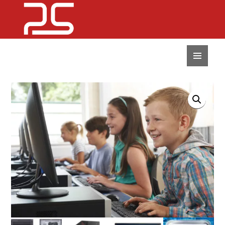
MENU
I
WIDGETY