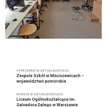
Nawigacja
POPRZEDNIE W AKTUALNOŚCIACH:
wpisu
Zespole Szkół w Mściszewicach –
Poprzednie
województwo pomorskie
w
aktualnościach:
NOWSZE W AKTUALNOŚCIACH:
Liceum Ogólnokształcące im.
Nowsze
Salvadora Dalego w Warszawie
w