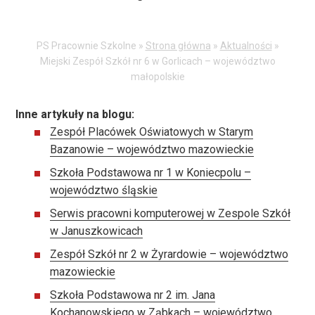
aktualnościach:
PS Pracownie Szkolne »
Strona główna
»
Aktualności
»
Miejski Zespół Szkół nr 6 w Gorlicach – województwo
małopolskie
Inne artykuły na blogu:
Zespół Placówek Oświatowych w Starym
Bazanowie – województwo mazowieckie
Szkoła Podstawowa nr 1 w Koniecpolu –
województwo śląskie
Serwis pracowni komputerowej w Zespole Szkół
w Januszkowicach
Zespół Szkół nr 2 w Żyrardowie – województwo
mazowieckie
Szkoła Podstawowa nr 2 im. Jana
Kochanowskiego w Ząbkach – województwo