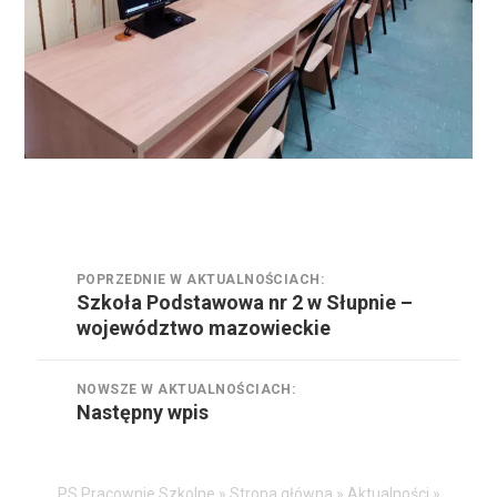
Nawigacja
POPRZEDNIE W AKTUALNOŚCIACH:
wpisu
Szkoła Podstawowa nr 2 w Słupnie –
Poprzednie
województwo mazowieckie
w
aktualnościach:
NOWSZE W AKTUALNOŚCIACH:
Następny wpis
Nowsze
w
aktualnościach:
PS Pracownie Szkolne »
Strona główna
»
Aktualności
»