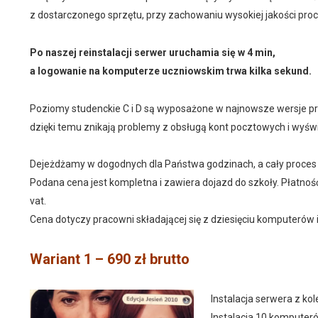
z dostarczonego sprzętu, przy zachowaniu wysokiej jakości pro
Po naszej reinstalacji serwer uruchamia się w 4 min,
a logowanie na komputerze uczniowskim trwa kilka sekund.
Poziomy studenckie C i D są wyposażone w najnowsze wersje prz
dzięki temu znikają problemy z obsługą kont pocztowych i wyświ
Dejeżdżamy w dogodnych dla Państwa godzinach, a cały proces re
Podana cena jest kompletna i zawiera dojazd do szkoły. Płatno
vat.
Cena dotyczy pracowni składającej się z dziesięciu komputerów 
Wariant 1 – 690 zł brutto
Instalacja serwera z ko
Instalacja 10 komputer