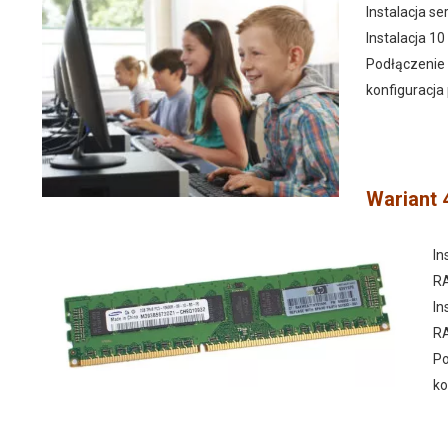
Instalacja s
Instalacja 1
Podłączenie
konfiguracja 
Wariant 4
In
R
In
R
Po
ko