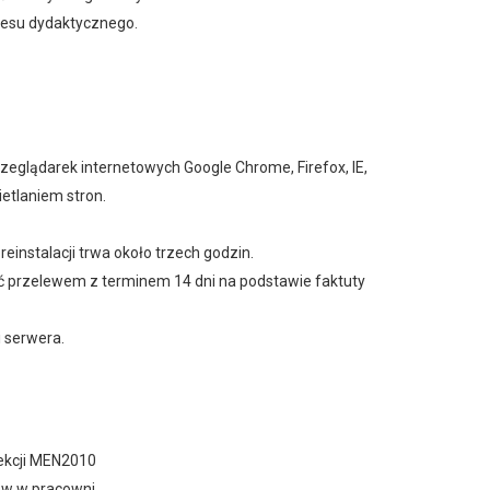
cesu dydaktycznego.
eglądarek internetowych Google Chrome, Firefox, IE,
etlaniem stron.
instalacji trwa około trzech godzin.
ść przelewem z terminem 14 dni na podstawie faktuty
i serwera.
lekcji MEN2010
ów w pracowni