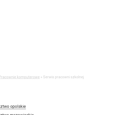
Pracownie komputerowe
»
Serwis pracowni szkolnej
ztwo opolskie