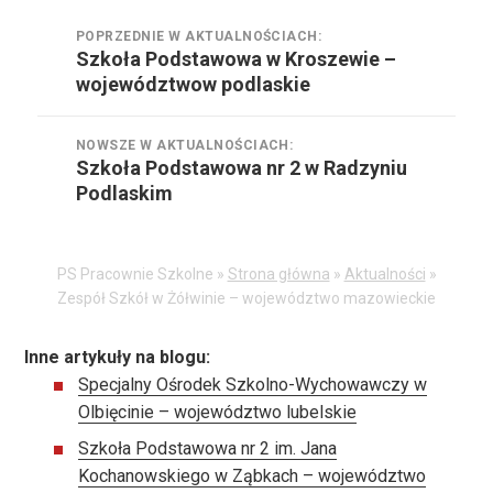
Nawigacja
POPRZEDNIE W AKTUALNOŚCIACH:
wpisu
Szkoła Podstawowa w Kroszewie –
Poprzednie
województwow podlaskie
w
aktualnościach:
NOWSZE W AKTUALNOŚCIACH:
Szkoła Podstawowa nr 2 w Radzyniu
Nowsze
Podlaskim
w
aktualnościach:
PS Pracownie Szkolne »
Strona główna
»
Aktualności
»
Zespół Szkół w Żółwinie – województwo mazowieckie
Inne artykuły na blogu:
Specjalny Ośrodek Szkolno-Wychowawczy w
Olbięcinie – województwo lubelskie
Szkoła Podstawowa nr 2 im. Jana
Kochanowskiego w Ząbkach – województwo