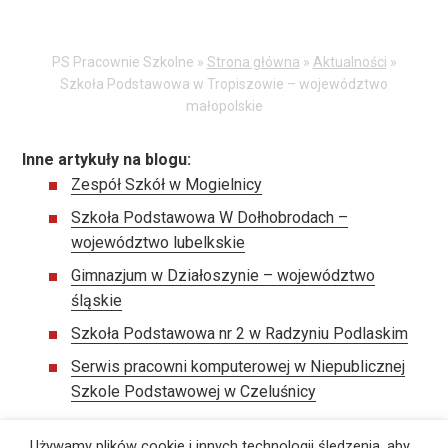
PS Pracownie Szkolne »
Strona główna
»
Aktualności
»
Szkoła Podstawowa w Tropiszowie – województwo
małopolskie
Inne artykuły na blogu:
Zespół Szkół w Mogielnicy
Szkoła Podstawowa W Dołhobrodach –
województwo lubelkskie
Gimnazjum w Działoszynie – województwo
śląskie
Szkoła Podstawowa nr 2 w Radzyniu Podlaskim
Serwis pracowni komputerowej w Niepublicznej
Szkole Podstawowej w Czeluśnicy
Używamy plików cookie i innych technologii śledzenia, aby