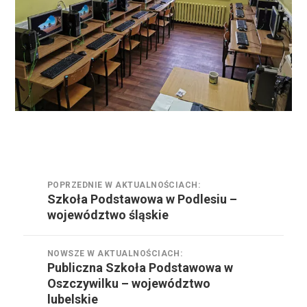
Nawigacja
POPRZEDNIE W AKTUALNOŚCIACH:
wpisu
Szkoła Podstawowa w Podlesiu –
Poprzednie
województwo śląskie
w
aktualnościach:
NOWSZE W AKTUALNOŚCIACH:
Publiczna Szkoła Podstawowa w
Nowsze
Oszczywilku – województwo
w
lubelskie
aktualnościach: