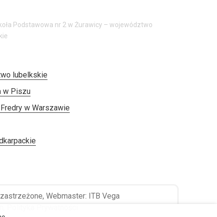
koła Podstawowa nr 2 w Żurawicy – województwo
kie
wo lubelkskie
a w Piszu
 Fredry w Warszawie
dkarpackie
 zastrzeżone, Webmaster:
ITB Vega
n
,
Polityka Prywatności