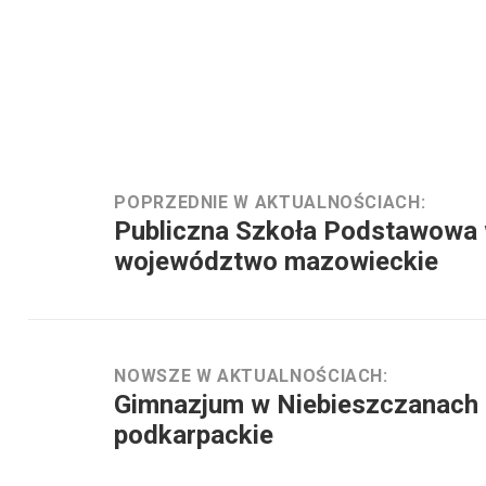
Nawigacja
wpisu
POPRZEDNIE W AKTUALNOŚCIACH:
Publiczna Szkoła Podstawowa
Poprzednie
w
województwo mazowieckie
aktualnościach:
NOWSZE W AKTUALNOŚCIACH:
Gimnazjum w Niebieszczanach
Nowsze
w
podkarpackie
aktualnościach: