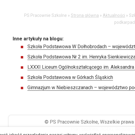
PS Pracownie Szkolne »
Strona główna
»
Aktualności
»
Sz
podkarpac
Inne artykuły na blogu:
Szkoła Podstawowa W Dołhobrodach – województ
Szkoła Podstawowa Nr 2 im. Henryka Sienkiewicz
LXXXI Liceum Ogólnokształcącego im. Aleksandra
Szkoła Podstawowa w Górkach Śląskich
Gimnazjum w Niebieszczanach – województwo po
©
PS Pracownie Szkolne
, Wszelkie prawa
Pliki cookies
,
RODO
,
Regulami