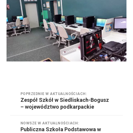
Nawigacja
POPRZEDNIE W AKTUALNOŚCIACH:
wpisu
Zespół Szkół w Siedliskach-Bogusz
Poprzednie
– województwo podkarpackie
w
aktualnościach:
NOWSZE W AKTUALNOŚCIACH:
Publiczna Szkoła Podstawowa w
Nowsze