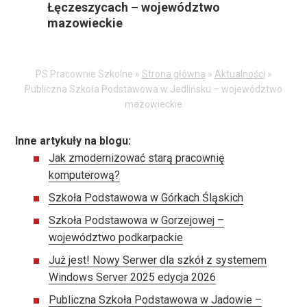
Łęczeszycach – województwo
w
mazowieckie
aktualnościach:
PS Pracownie Szkolne »
Strona główna
»
Aktualności
»
Publiczna Szkoła Podstawowa w Jedlińsku – województwo
mazowieckie
Inne artykuły na blogu:
Jak zmodernizować starą pracownię
komputerową?
Szkoła Podstawowa w Górkach Śląskich
Szkoła Podstawowa w Gorzejowej –
województwo podkarpackie
Już jest! Nowy Serwer dla szkół z systemem
Windows Server 2025 edycja 2026
Publiczna Szkoła Podstawowa w Jadowie –