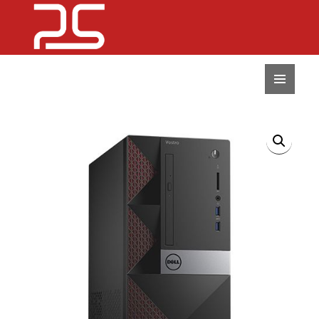
MENU
I
WIDGETY