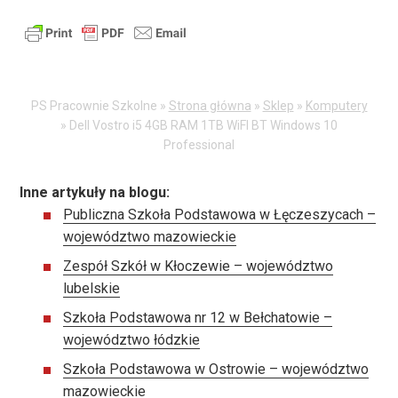
PS Pracownie Szkolne »
Strona główna
»
Sklep
»
Komputery
»
Dell Vostro i5 4GB RAM 1TB WiFI BT Windows 10
Professional
Inne artykuły na blogu:
Publiczna Szkoła Podstawowa w Łęczeszycach –
województwo mazowieckie
Zespół Szkół w Kłoczewie – województwo
lubelskie
Szkoła Podstawowa nr 12 w Bełchatowie –
województwo łódzkie
Szkoła Podstawowa w Ostrowie – województwo
mazowieckie