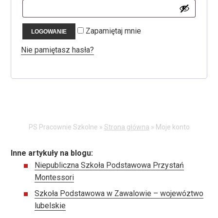
Zapamiętaj mnie
LOGOWANIE
Nie pamiętasz hasła?
PS Pracownie Szkolne »
Strona główna
»
Moje konto
Inne artykuły na blogu:
Niepubliczna Szkoła Podstawowa Przystań
Montessori
Szkoła Podstawowa w Zawalowie – wojewóztwo
lubelskie