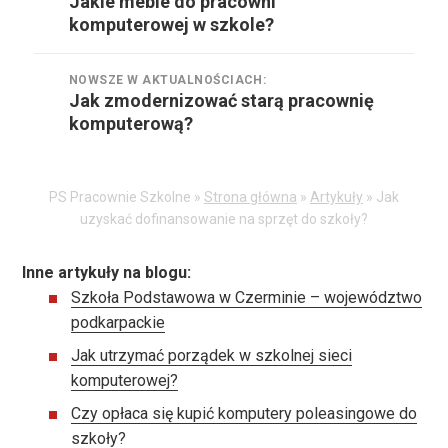
Jakie meble do pracowni
Poprzednie
komputerowej w szkole?
w
aktualnościach:
NOWSZE W AKTUALNOŚCIACH:
Jak zmodernizować starą pracownię
Nowsze
komputerową?
w
aktualnościach:
PS Pracownie Szkolne »
Strona główna
»
Artykuły
»
Jak
uzyskać dofinansowanie na sprzęt do szkoły?
Inne artykuły na blogu:
Szkoła Podstawowa w Czerminie – województwo
podkarpackie
Jak utrzymać porządek w szkolnej sieci
komputerowej?
Czy opłaca się kupić komputery poleasingowe do
szkoły?