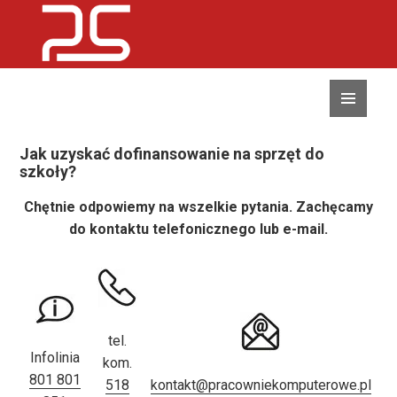
MENU
I
WIDGETY
Jak uzyskać dofinansowanie na sprzęt do
szkoły?
Chętnie odpowiemy na wszelkie pytania. Zachęcamy
do kontaktu telefonicznego lub e-mail.
tel.
Infolinia
kom.
801 801
518
kontakt@pracowniekomputerowe.pl