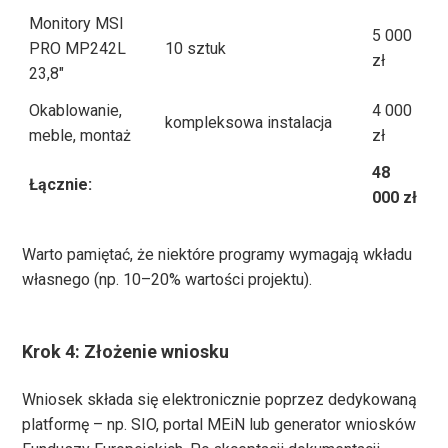
Monitory MSI
5 000
PRO MP242L
10 sztuk
zł
23,8″
Okablowanie,
4 000
kompleksowa instalacja
meble, montaż
zł
48
Łącznie:
000 zł
Warto pamiętać, że niektóre programy wymagają wkładu
własnego (np. 10–20% wartości projektu).
Krok 4: Złożenie wniosku
Wniosek składa się elektronicznie poprzez dedykowaną
platformę – np. SIO, portal MEiN lub generator wniosków