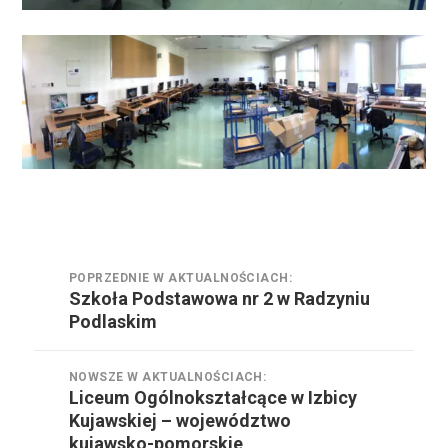
Nawigacja
POPRZEDNIE W AKTUALNOŚCIACH:
wpisu
Szkoła Podstawowa nr 2 w Radzyniu
Poprzednie
Podlaskim
w
aktualnościach:
NOWSZE W AKTUALNOŚCIACH:
Liceum Ogólnokształcące w Izbicy
Nowsze
Kujawskiej – województwo
w
kujawsko-pomorskie
aktualnościach: