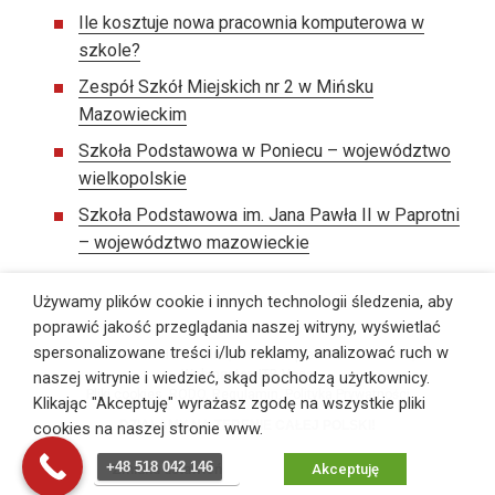
Ile kosztuje nowa pracownia komputerowa w
szkole?
Zespół Szkół Miejskich nr 2 w Mińsku
Mazowieckim
Szkoła Podstawowa w Poniecu – województwo
wielkopolskie
Szkoła Podstawowa im. Jana Pawła II w Paprotni
– województwo mazowieckie
Używamy plików cookie i innych technologii śledzenia, aby
poprawić jakość przeglądania naszej witryny, wyświetlać
spersonalizowane treści i/lub reklamy, analizować ruch w
©
PS Pracownie Szkolne
, Wszelkie prawa zastrzeżone,
Webmaster:
ITB Vega
naszej witrynie i wiedzieć, skąd pochodzą użytkownicy.
Pliki cookies
,
RODO
,
Regulamin
,
Polityka Prywatności
Klikając "Akceptuję" wyrażasz zgodę na wszystkie pliki
DZIAŁAMY NA TERENIE CAŁEJ POLSKI!
cookies na naszej stronie www.
+48 518 042 146
Zmiana ustawień
Akceptuję