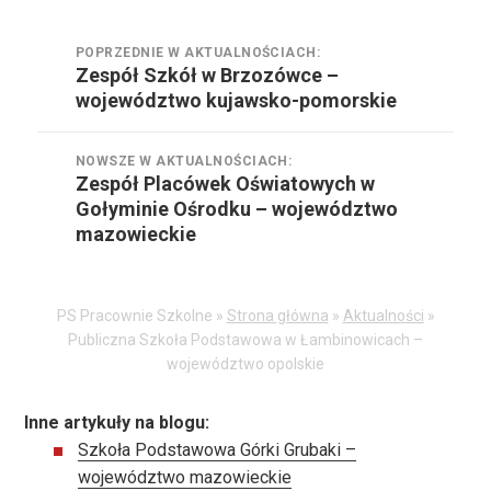
Nawigacja
POPRZEDNIE W AKTUALNOŚCIACH:
wpisu
Zespół Szkół w Brzozówce –
Poprzednie
województwo kujawsko-pomorskie
w
aktualnościach:
NOWSZE W AKTUALNOŚCIACH:
Zespół Placówek Oświatowych w
Nowsze
Gołyminie Ośrodku – województwo
w
mazowieckie
aktualnościach:
PS Pracownie Szkolne »
Strona główna
»
Aktualności
»
Publiczna Szkoła Podstawowa w Łambinowicach –
województwo opolskie
Inne artykuły na blogu:
Szkoła Podstawowa Górki Grubaki –
województwo mazowieckie